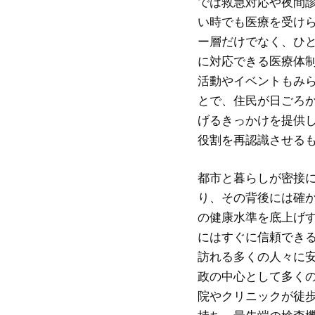
では救急対応や夜間
い時でも医療を受け
ー層だけでなく、ひ
に対応できる医療体
活動やイベントもみ
とで、住民が日ごろ
げるきっかけを提供
役割を再認識させる
都市と暮らしが密接
り、その背後には確
の健康水準を底上げ
にはすぐに信頼でき
訪れる多くの人々に
政の中心として多く
院やクリニックが徒