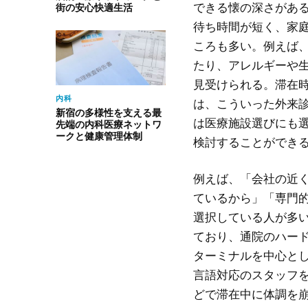
できる懐の深さがあ
街の安心快適生活
待ち時間が短く、家
ころも多い。例えば
たり、アレルギーや
見受けられる。滞在
内科
は、こういった外来
新宿の多様性を支える最
は医療施設選びにも
先端の内科医療ネットワ
ークと健康管理体制
検討することができ
例えば、「会社の近
ているから」「専門
選択している人が多
ており、通院のハー
ターミナルを中心と
言語対応のスタッフ
どで滞在中に体調を