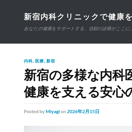
新宿内科クリニックで健康
あなたの健康をサポートする、信頼の診療がここに
内科
,
医療
,
新宿
新宿の多様な内科
健康を支える安心
Posted
by
Miyagi
on
2026年2月15日