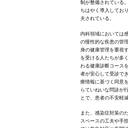
制が整備されている
ちはやく導入してお
夫されている。
内科領域においては
の慢性的な疾患の管
身の健康管理を重視
を受ける人たちが多
わる健康診断コース
者が安心して受診で
療情報に基づく同意
らていねいな問診が
とで、患者の不安軽
また、感染症対策の
スペースの工夫や手