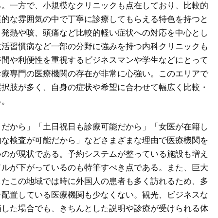
る。一方で、小規模なクリニックも点在しており、比較的
庭的な雰囲気の中で丁寧に診療してもらえる特色を持つと
、発熱や咳、頭痛など比較的軽い症状への対応を中心とし
生活習慣病など一部の分野に強みを持つ内科クリニックも
時間や利便性を重視するビジネスマンや学生などにとって
診療専門の医療機関の存在が非常に心強い。このエリアで
選択肢が多く、自身の症状や希望に合わせて幅広く比較・
る。
くだから」「土日祝日も診療可能だから」「女医が在籍し
的な検査が可能だから」などさまざまな理由で医療機関を
いのが現状である。予約システムが整っている施設も増え
ドルが下がっているのも特筆すべき点である。また、巨大
したこの地域では時に外国人の患者も多く訪れるため、多
を配置している医療機関も少なくない。観光、ビジネスな
崩した場合でも、きちんとした説明や診療が受けられる体