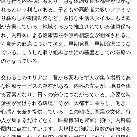
診療を行う内科病院もあり、急な体調変化や都合がつかな
られるという利点がある。子どもや高齢者の多いファミリ
とり暮らしや夜間勤務など、多様な生活スタイルにも柔軟
制が充実している。地域ぐるみで推進されている健康保持
られ、内科医による健康講座や無料相談会が開催されるこ
から自分の健康について考え、早期発見・早期治療につな
している。こうした取り組みは生活の基盤としての医療の
ものとなっている。
に交わるこのエリアは、昔から変わらず人が集う場所であ
かな医療サービスの存在がある。内科の充実が、地域全体
する要素となり、日々の安心につながっている。必要な時
る診療が受けられる環境こそが、大都市に暮らし、働き、
安心感と安全を提供している。この地域は商業や文化、行
の人が集まるだけでなく、医療機関も豊富に揃い、内科病
歩圏内に点在しています。大規模な病院は複数の診療科を