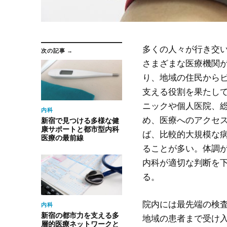
多くの人々が行き交
次の記事 →
さまざまな医療機関
り、地域の住民から
支える役割を果たし
ニックや個人医院、
内科
め、医療へのアクセ
新宿で見つける多様な健
康サポートと都市型内科
ば、比較的大規模な
医療の最前線
ることが多い。体調
内科が適切な判断を
る。
院内には最先端の検
内科
新宿の都市力を支える多
地域の患者まで受け
層的医療ネットワークと