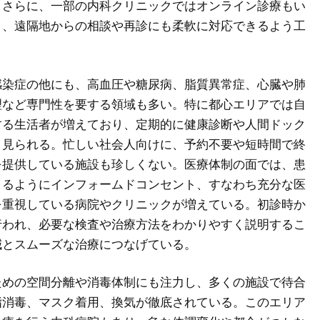
。さらに、一部の内科クリニックではオンライン診療もい
り、遠隔地からの相談や再診にも柔軟に対応できるよう工
感染症の他にも、高血圧や糖尿病、脂質異常症、心臓や肺
理など専門性を要する領域も多い。特に都心エリアでは自
する生活者が増えており、定期的に健康診断や人間ドック
く見られる。忙しい社会人向けに、予約不要や短時間で終
を提供している施設も珍しくない。医療体制の面では、患
きるようにインフォームドコンセント、すなわち充分な医
を重視している病院やクリニックが増えている。初診時か
行われ、必要な検査や治療方法をわかりやすく説明するこ
減とスムーズな治療につなげている。
ための空間分離や消毒体制にも注力し、多くの施設で待合
指消毒、マスク着用、換気が徹底されている。このエリア