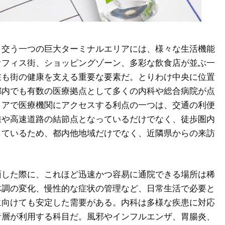
き交う一つの巨大ターミナルエリアには、様々な生活機能
オフィス街、ショッピングゾーン、多彩な飲食店が並ぶ一
在も街の健康を支える重要な要素だ。とりわけ中央に位置
都内でも有数の医療拠点として多くの内科や総合病院が点
リアで医療機関にアクセスする利点の一つは、交通の利便
線や高速道路の結節点となっているだけでなく、徒歩圏内
しているため、都内他地域だけでなく、近隣県からの来訪
面した際に、これほど迅速かつ容易に通院できる場所は稀
体調の変化、慢性的な症状の管理など、日常生活で必要と
に向けても安定した需要がある。内科は多様な疾患に対応
者層が利用する科目だ。風邪やインフルエンザ、胃腸炎、