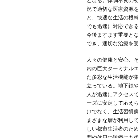
となる。体調不良の
況で適切な医療資源
と、快適な生活の根
でも迅速に対応でき
今後ますます重要と
でき、適切な治療を
人々の健康と安心、
内の巨大ターミナル
た多彩な生活機能が
立っている。地下鉄
人が迅速にアクセス
ーズに安定して応え
けでなく、生活習慣
まざまな層が利用し
しい都市生活者のた
間や休日の診療にも