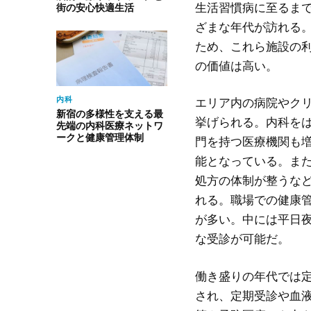
生活習慣病に至るま
街の安心快適生活
ざまな年代が訪れる
ため、これら施設の
の価値は高い。
内科
エリア内の病院やク
新宿の多様性を支える最
挙げられる。内科を
先端の内科医療ネットワ
ークと健康管理体制
門を持つ医療機関も
能となっている。ま
処方の体制が整うな
れる。職場での健康
が多い。中には平日
な受診が可能だ。
働き盛りの年代では
され、定期受診や血