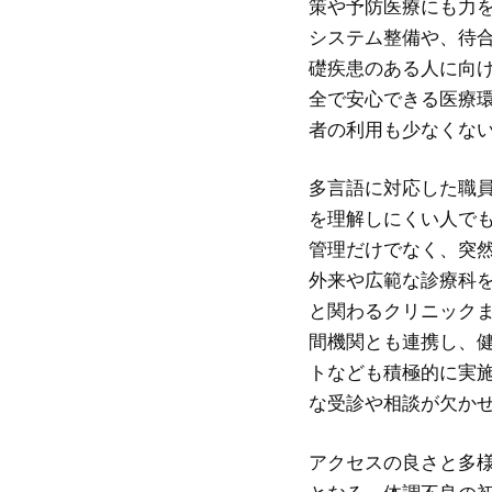
策や予防医療にも力
システム整備や、待
礎疾患のある人に向
全で安心できる医療
者の利用も少なくな
多言語に対応した職
を理解しにくい人で
管理だけでなく、突
外来や広範な診療科
と関わるクリニック
間機関とも連携し、
トなども積極的に実
な受診や相談が欠か
アクセスの良さと多