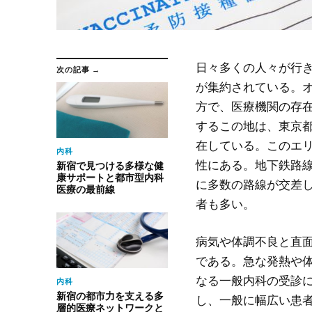
日々多くの人々が行
次の記事 →
が集約されている。
方で、医療機関の存
するこの地は、東京
在している。このエ
内科
性にある。地下鉄路
新宿で見つける多様な健
康サポートと都市型内科
に多数の路線が交差
医療の最前線
者も多い。
病気や体調不良と直
である。急な発熱や
なる一般内科の受診
内科
新宿の都市力を支える多
し、一般に幅広い患
層的医療ネットワークと