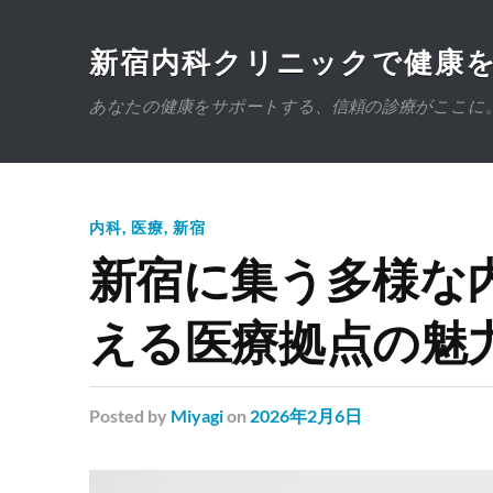
新宿内科クリニックで健康
あなたの健康をサポートする、信頼の診療がここに
内科
,
医療
,
新宿
新宿に集う多様な
える医療拠点の魅
Posted
by
Miyagi
on
2026年2月6日