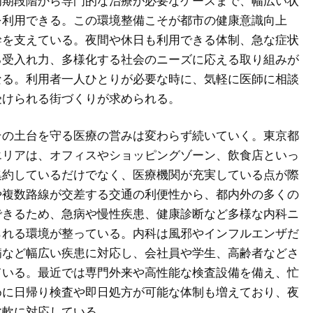
初期段階から専門的な治療が必要なケースまで、幅広い状
を利用できる。この環境整備こそが都市の健康意識向上
幹を支えている。夜間や休日も利用できる体制、急な症状
る受入れ力、多様化する社会のニーズに応える取り組みが
なる。利用者一人ひとりが必要な時に、気軽に医師に相談
受けられる街づくりが求められる。
その土台を守る医療の営みは変わらず続いていく。東京都
エリアは、オフィスやショッピングゾーン、飲食店といっ
集約しているだけでなく、医療機関が充実している点が際
や複数路線が交差する交通の利便性から、都内外の多くの
できるため、急病や慢性疾患、健康診断など多様な内科ニ
られる環境が整っている。内科は風邪やインフルエンザだ
病など幅広い疾患に対応し、会社員や学生、高齢者などさ
ている。最近では専門外来や高性能な検査設備を備え、忙
めに日帰り検査や即日処方が可能な体制も増えており、夜
柔軟に対応している。