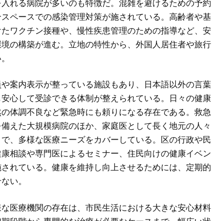
を入れる病院が多いのも特徴だ。混雑を避けるための予約
合スペースでの感染管理対策が施されている。高齢者や基
けたワクチン接種や、慢性疾患管理のための指導など、安
環境の構築が進む。立地の特性から、外国人居住者や旅行
い。
員や案内表示が整っている施設もあり、日本語以外の言葉
も安心して受診できる体制が整えられている。日々の健康
然の体調不良など緊急時にも頼りになる存在である。救急
を備えた大規模病院のほか、家庭医として長く地元の人々
まで、多様な医療ニーズをカバーしている。区の行政や民
健康相談や専門医によるセミナー、住民向けの健康イベン
施されている。健康を維持し向上させるためには、定期的
せない。
様な医療機関の存在は、市民生活における大きな安心材料