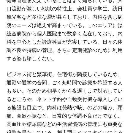
健康管理を支えていることはよく知られている。人
口流動が激しい地域の特性上、会社員や学生、訪日
観光客など多様な層が暮らしており、内科を含む病
院のニーズは絶えず高まっている。このエリアには
総合病院から個人医院まで数多く点在しており、内
科を中心とした診療科目が充実している。日々の体
調不良や持病の管理、さらに定期健診のために利用
する姿も珍しくない。
ビジネス街と繁華街、住宅街が隣接しているため、
通勤や通学の合間、ごく短時間で診療を希望する人
も多い。そのため朝早くから夜遅くまで対応してい
るところや、ネット予約や自動受付機を導入してい
る施設も目立つ。内科は発熱や咳、のどの痛み、頭
痛、食欲不振など、日常的な体調不良だけでなく、
高血圧や糖尿病などの生活習慣病の管理にも重要な
役割を果たしている。都市型ライフスタイルによる