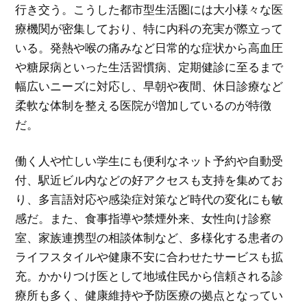
行き交う。こうした都市型生活圏には大小様々な医
療機関が密集しており、特に内科の充実が際立って
いる。発熱や喉の痛みなど日常的な症状から高血圧
や糖尿病といった生活習慣病、定期健診に至るまで
幅広いニーズに対応し、早朝や夜間、休日診療など
柔軟な体制を整える医院が増加しているのが特徴
だ。
働く人や忙しい学生にも便利なネット予約や自動受
付、駅近ビル内などの好アクセスも支持を集めてお
り、多言語対応や感染症対策など時代の変化にも敏
感だ。また、食事指導や禁煙外来、女性向け診察
室、家族連携型の相談体制など、多様化する患者の
ライフスタイルや健康不安に合わせたサービスも拡
充。かかりつけ医として地域住民から信頼される診
療所も多く、健康維持や予防医療の拠点となってい