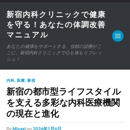
新宿内科クリニックで健康
を守る！あなたの体調改善
マニュアル
あなたの健康をサポートする、信頼の診療がこ
こに。新宿内科クリニックで心も体もリフレッ
シュ！
内科
,
医療
,
新宿
新宿の都市型ライフスタイル
を支える多彩な内科医療機関
の現在と進化
by
Miyagi
on
2026年1月6日